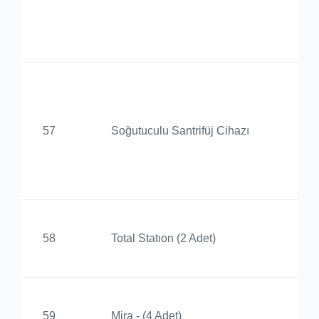
Uy
Me
Ba
De
57
Soğutuculu Santrifüj Cihazı
Ür
Uy
Me
Bi
58
Total Statıon (2 Adet)
Yü
Bi
59
Mira - (4 Adet)