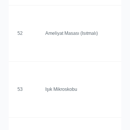
Ba
De
52
Ameliyat Masası (Isıtmalı)
Ür
Uy
Me
Ba
De
53
Işık Mikroskobu
Ür
Uy
Me
Ba