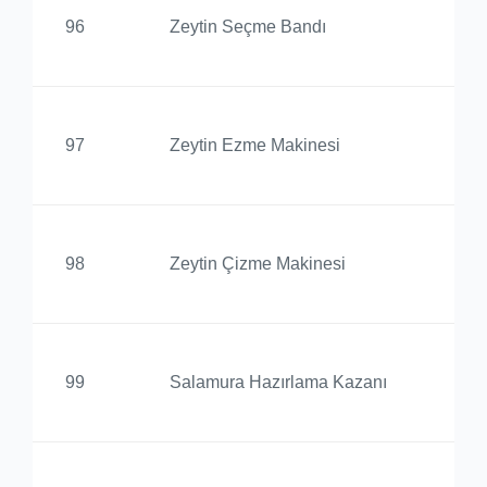
Ed
96
Zeytin Seçme Bandı
Yü
Ed
97
Zeytin Ezme Makinesi
Yü
Ed
98
Zeytin Çizme Makinesi
Yü
Ed
99
Salamura Hazırlama Kazanı
Yü
Ed