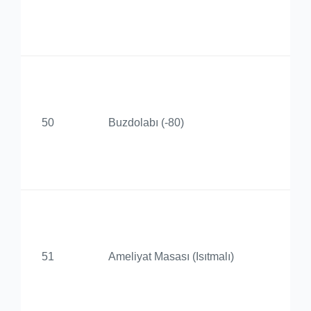
Uy
Me
Ba
De
50
Buzdolabı (-80)
Ür
Uy
Me
Ba
De
51
Ameliyat Masası (Isıtmalı)
Ür
Uy
Me