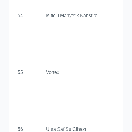
De
54
Isıtıcılı Manyetik Karıştırcı
Ür
Uy
Me
Ba
De
55
Vortex
Ür
Uy
Me
Ba
De
56
Ultra Saf Su Cihazı
Ür