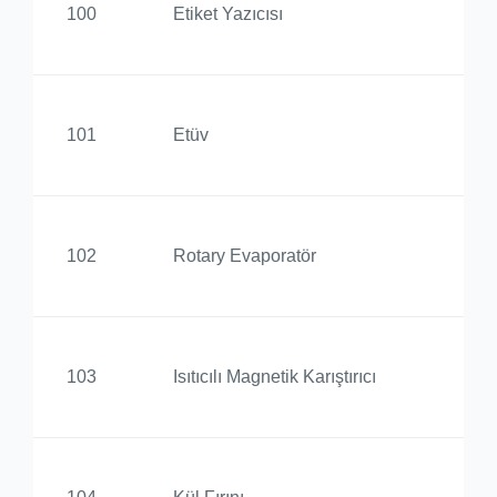
100
Etiket Yazıcısı
Yü
Ed
101
Etüv
Yü
Ed
102
Rotary Evaporatör
Yü
Ed
103
Isıtıcılı Magnetik Karıştırıcı
Yü
Ed