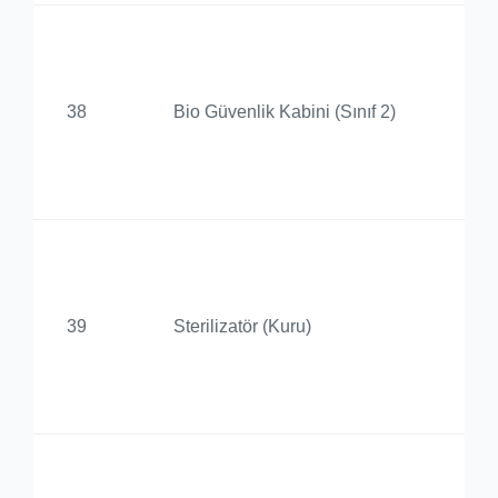
Ba
De
38
Bio Güvenlik Kabini (Sınıf 2)
Ür
Uy
Me
Ba
De
39
Sterilizatör (Kuru)
Ür
Uy
Me
Ba