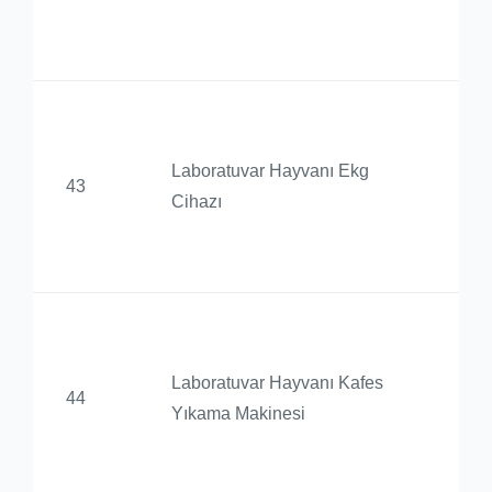
Uy
Me
Ba
De
Laboratuvar Hayvanı Ekg
43
Ür
Cihazı
Uy
Me
Ba
De
Laboratuvar Hayvanı Kafes
44
Ür
Yıkama Makinesi
Uy
Me