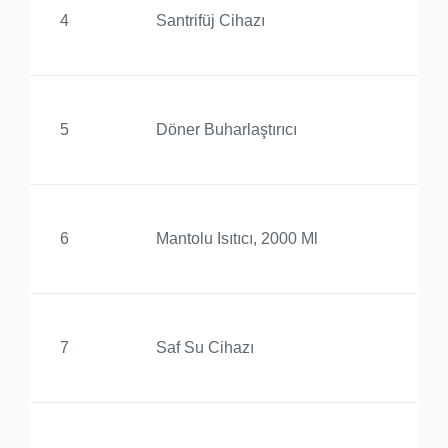
Al
4
Santrifüj Cihazı
Yü
Al
5
Döner Buharlaştırıcı
Yü
Al
6
Mantolu Isıtıcı, 2000 Ml
Yü
Al
7
Saf Su Cihazı
Yü
Al