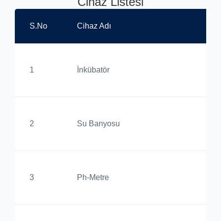
Cihaz Listesi
S.No
Cihaz Adı
Bu
Al
1
İnkübatör
Yü
Al
2
Su Banyosu
Yü
Al
3
Ph-Metre
Yü