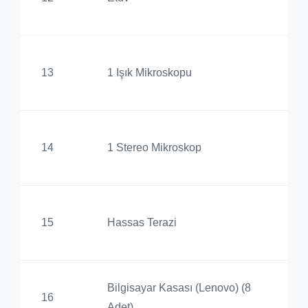
Yü
Al
13
1 Işık Mikroskopu
Yü
Al
14
1 Stereo Mikroskop
Yü
Al
15
Hassas Terazi
Yü
Bilgisayar Kasası (Lenovo) (8
Ay
16
Adet)
Yü