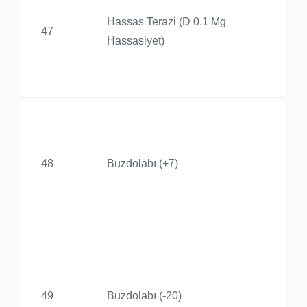
De
Hassas Terazi (D 0.1 Mg
47
Ür
Hassasiyet)
Uy
Me
Ba
De
48
Buzdolabı (+7)
Ür
Uy
Me
Ba
De
49
Buzdolabı (-20)
Ür