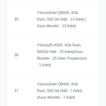
Yönsis(İntel Q8400, 4Gb
Ba
35
Ram, 500 Gb Hdd - 13 Adet) (
Yü
Asus Monitör - 13 Adet)
Yönsis(İ5-4500, 4Gb Ram,
500Gb Hdd - 25 Adet)(Asus
Ba
36
Monitör - 25 Adet, Projeksiyon
Yü
- 1 Adet)
Yönsis(İntel Q8400, 4Gb
Ba
37
Ram, 500 Gb Hdd - 7 Adet)
Yü
(Asus Monitör - 7 Adet)