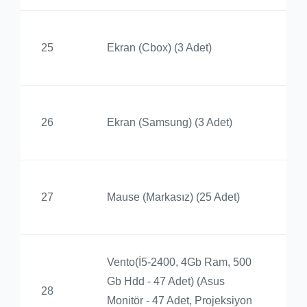
Ay
25
Ekran (Cbox) (3 Adet)
Yü
Ay
26
Ekran (Samsung) (3 Adet)
Yü
Ay
27
Mause (Markasız) (25 Adet)
Yü
Vento(İ5-2400, 4Gb Ram, 500
Gb Hdd - 47 Adet) (Asus
Ba
28
Monitör - 47 Adet, Projeksiyon
Yü