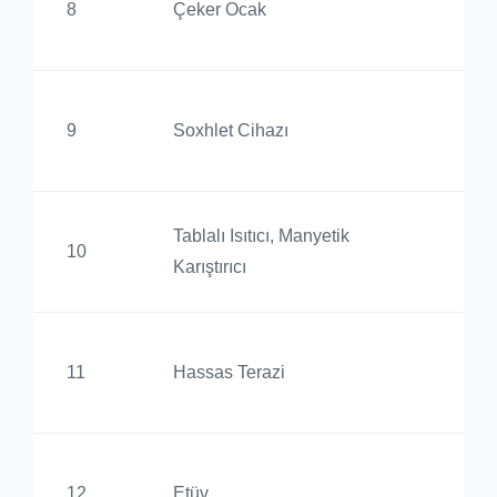
8
Çeker Ocak
Yü
Al
9
Soxhlet Cihazı
Yü
Tablalı Isıtıcı, Manyetik
Al
10
Karıştırıcı
Yü
Al
11
Hassas Terazi
Yü
Al
12
Etüv