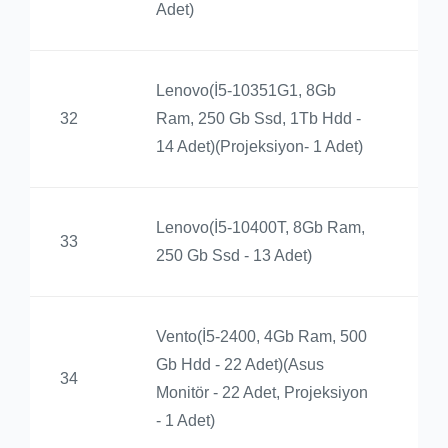
Adet)
Lenovo(İ5-10351G1, 8Gb
Ba
32
Ram, 250 Gb Ssd, 1Tb Hdd -
Yü
14 Adet)(Projeksiyon- 1 Adet)
Lenovo(İ5-10400T, 8Gb Ram,
Ba
33
250 Gb Ssd - 13 Adet)
Yü
Vento(İ5-2400, 4Gb Ram, 500
Gb Hdd - 22 Adet)(Asus
Ba
34
Monitör - 22 Adet, Projeksiyon
Yü
- 1 Adet)