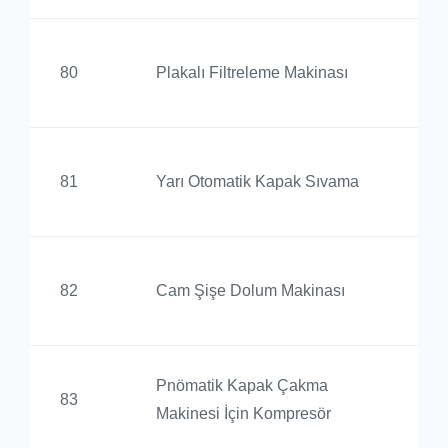
Ed
80
Plakalı Filtreleme Makinası
Yü
Ed
81
Yarı Otomatik Kapak Sıvama
Yü
Ed
82
Cam Şişe Dolum Makinası
Yü
Pnömatik Kapak Çakma
Ed
83
Makinesi İçin Kompresör
Yü