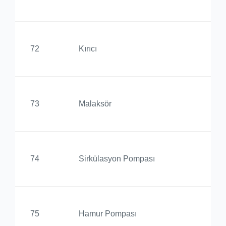
Yü
Ed
72
Kırıcı
Yü
Ed
73
Malaksör
Yü
Ed
74
Sirkülasyon Pompası
Yü
Ed
75
Hamur Pompası
Yü