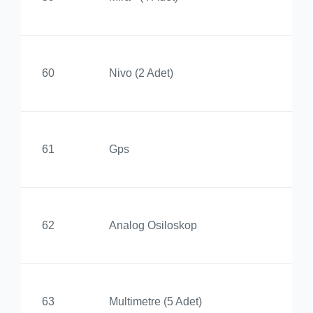
Yü
Bi
60
Nivo (2 Adet)
Yü
Bi
61
Gps
Yü
Bi
62
Analog Osiloskop
Yü
Bi
63
Multimetre (5 Adet)
Yü