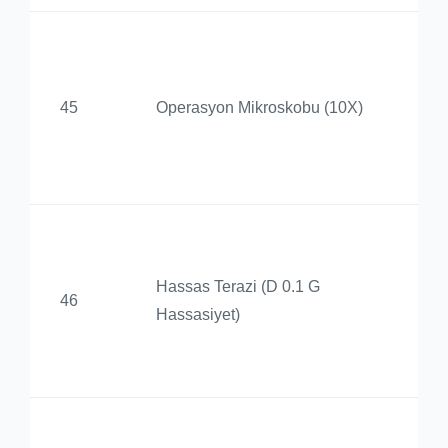
Ba
De
45
Operasyon Mikroskobu (10X)
Ür
Uy
Me
Ba
De
Hassas Terazi (D 0.1 G
46
Ür
Hassasiyet)
Uy
Me
Ba