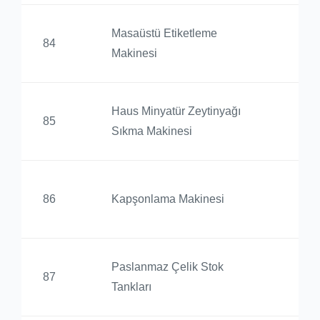
Masaüstü Etiketleme
Ed
84
Makinesi
Yü
Haus Minyatür Zeytinyağı
Ed
85
Sıkma Makinesi
Yü
Ed
86
Kapşonlama Makinesi
Yü
Paslanmaz Çelik Stok
Ed
87
Tankları
Yü