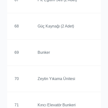
Yü
Bi
68
Güç Kaynağı (2 Adet)
Yü
Ed
69
Bunker
Yü
Ed
70
Zeytin Yıkama Ünitesi
Yü
Ed
71
Kırıcı Elevatör Bunkeri