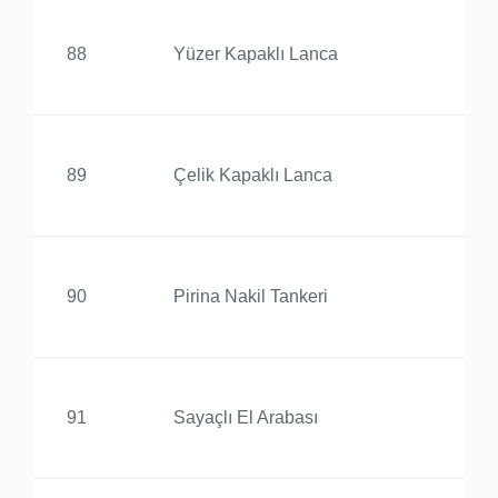
Ed
88
Yüzer Kapaklı Lanca
Yü
Ed
89
Çelik Kapaklı Lanca
Yü
Ed
90
Pirina Nakil Tankeri
Yü
Ed
91
Sayaçlı El Arabası
Yü