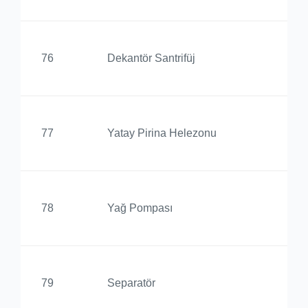
Ed
76
Dekantör Santrifüj
Yü
Ed
77
Yatay Pirina Helezonu
Yü
Ed
78
Yağ Pompası
Yü
Ed
79
Separatör
Yü