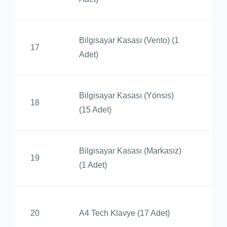
Bilgisayar Kasası (Vento) (1
Ay
17
Adet)
Yü
Bilgisayar Kasası (Yönsis)
Ay
18
(15 Adet)
Yü
Bilgisayar Kasası (Markasız)
Ay
19
(1 Adet)
Yü
Ay
20
A4 Tech Klavye (17 Adet)
Yü