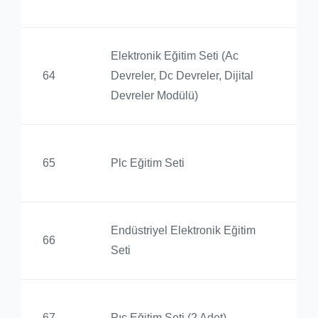
Elektronik Eğitim Seti (Ac
Bi
64
Devreler, Dc Devreler, Dijital
Yü
Devreler Modülü)
Bi
65
Plc Eğitim Seti
Yü
Endüstriyel Elektronik Eğitim
Bi
66
Seti
Yü
Bi
67
Pıc Eğitim Seti (2 Adet)