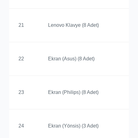
Ay
21
Lenovo Klavye (8 Adet)
Yü
Ay
22
Ekran (Asus) (8 Adet)
Yü
Ay
23
Ekran (Philips) (8 Adet)
Yü
Ay
24
Ekran (Yönsis) (3 Adet)
Yü