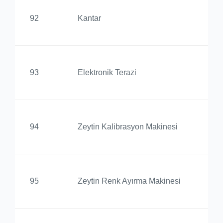
Ed
92
Kantar
Yü
Ed
93
Elektronik Terazi
Yü
Ed
94
Zeytin Kalibrasyon Makinesi
Yü
Ed
95
Zeytin Renk Ayırma Makinesi
Yü