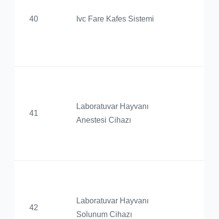
De
40
Ivc Fare Kafes Sistemi
Ür
Uy
Me
Ba
De
Laboratuvar Hayvanı
41
Ür
Anestesi Cihazı
Uy
Me
Ba
De
Laboratuvar Hayvanı
42
Ür
Solunum Cihazı