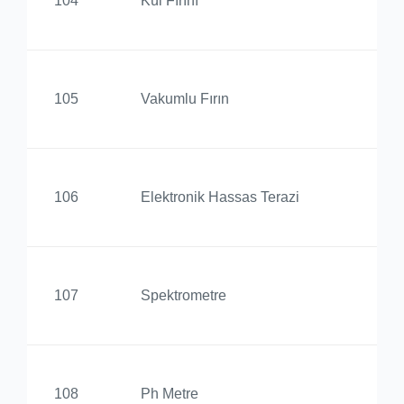
104
Kül Fırını
Yü
Ed
105
Vakumlu Fırın
Yü
Ed
106
Elektronik Hassas Terazi
Yü
Ed
107
Spektrometre
Yü
Ed
108
Ph Metre