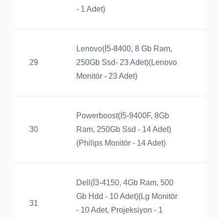
- 1 Adet)
Lenovo(İ5-8400, 8 Gb Ram,
Ba
29
250Gb Ssd- 23 Adet)(Lenovo
Yü
Monitör - 23 Adet)
Powerboost(İ5-9400F, 8Gb
Ba
30
Ram, 250Gb Ssd - 14 Adet)
Yü
(Philips Monitör - 14 Adet)
Dell(İ3-4150, 4Gb Ram, 500
Gb Hdd - 10 Adet)(Lg Monitör
Ba
31
- 10 Adet, Projeksiyon - 1
Yü